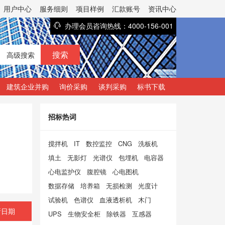
用户中心
服务细则
项目样例
汇款账号
资讯中心
办理会员咨询热线：4000-156-001
高级搜索
建筑企业并购
询价采购
谈判采购
标书下载
招标热词
搅拌机
IT
数控监控
CNG
洗板机
填土
无影灯
光谱仪
包埋机
电容器
心电监护仪
腹腔镜
心电图机
数据存储
培养箱
无损检测
光度计
试验机
色谱仪
血液透析机
木门
新日期
UPS
生物安全柜
除铁器
互感器