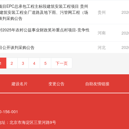
目EPC总承包工程主标段建筑安装工程项目 贵州
段建筑安装工程全厂道路及地下雨、污管网工程（场
贵州
202
谈判采购公告
2025年农村公益事业财政奖补重点村项目-竞争性
河南
202
目公开谈判采购公告
河北
202
1
2
3
4
5
下一页
建设名片
变更公告
自助友情链接
56-001
地址：北京市海淀区三里河路9号