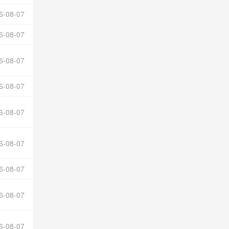
6-08-07
6-08-07
6-08-07
6-08-07
6-08-07
6-08-07
6-08-07
6-08-07
6-08-07