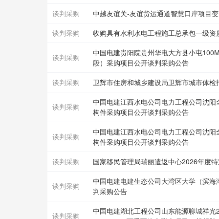
谈判采购
中越友谊关-友谊货运通道智慧口岸项目变更
谈判采购
收购具有水利水电工程施工总承包一级资质
中国电建贵阳院贵州华电大方县小屯100M
谈判采购
段）采购项目公开谈判采购公告
谈判采购
卫辉市住房和城乡建设局卫辉市城市体检
中国电建江西水电公司电力工程公司沈阳全胜
谈判采购
构件采购项目公开谈判采购公告
中国电建江西水电公司电力工程公司沈阳全胜
谈判采购
构件采购项目公开谈判采购公告
谈判采购
国家移民管理局瑞丽遣返中心2026年度
中国电建电建生态公司大湾区大学（滨海
谈判采购
判采购公告
中国电建湖北工程公司山东能源聊城祥光2&
谈判采购